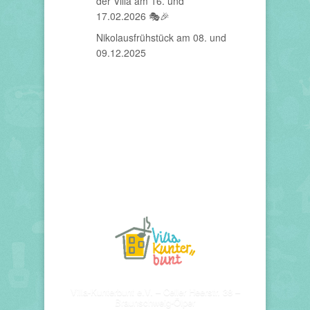
der Villa am 16. und
17.02.2026 🎭🎉
Nikolausfrühstück am 08. und
09.12.2025
Villa-Kunterbunt e.V. – Celler Heerstr. 38 –
Braunschweig-Ölper