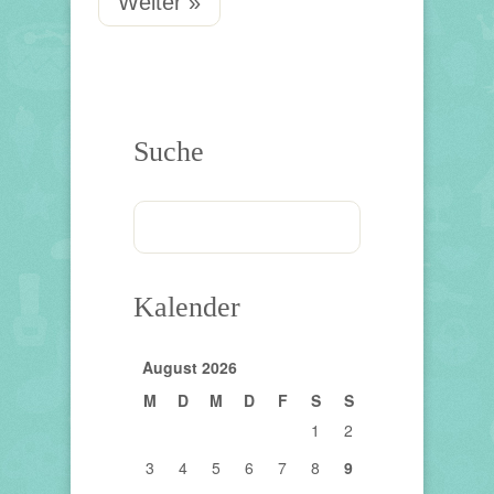
Weiter »
Suche
Kalender
August 2026
M
D
M
D
F
S
S
1
2
3
4
5
6
7
8
9